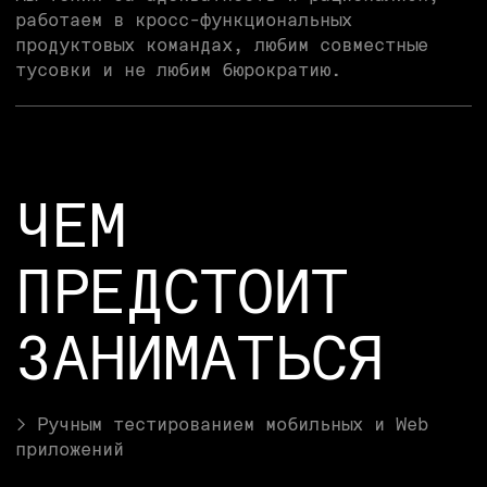
> Ручным тестированием мобильных и Web
приложений
> Участвовать в регрессах и релизных
процессах приложений
> Создавать и поддерживать тестовые
артефакты (тест планы, сценарии, кейсы)
> Развиваться в сфере автоматизации
тестирования и в дальнейшем помогать
наращивать покрытие автотестами.
МЫ ЖДЁМ,
ЧТО ТЫ
> Имеешь опыт ручного тестирования от 4