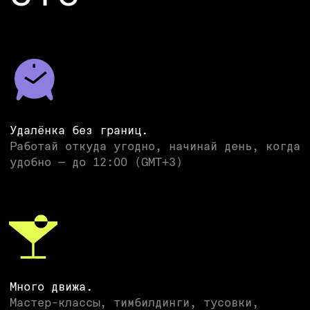
Рост и развитие.
Обучение, конференции — за наш счёт
Настоящая команда.
Честный фидбэк, поддержка и общий драйв
Иностранные языки и хобби для
души.
Прокачивай навыки и занимайся любимым
делом
СТАНЬ ОДНИМ