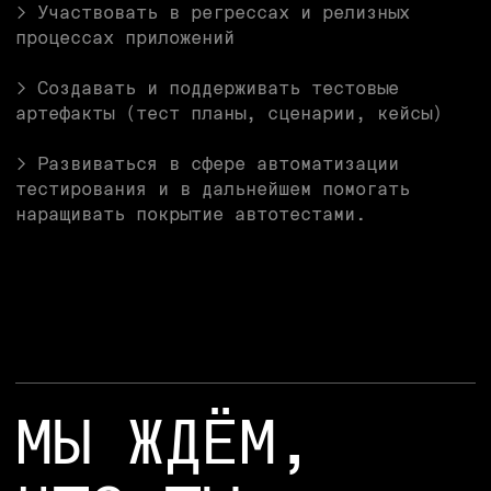
лет
> Обладаешь опытом/знанием особенностей
тестирования веба/бэка и мобильных
приложений
> Имеешь опыт ведения тестовой
документации (тест планы, сценарии, кейсы)
> Знаешь методологии тестирования
> Понимаешь принципы построения
и особенности клиент-серверных систем,
REST API, Web-сервисов.
БУДЕТ ПЛЮСОМ
> Опыт в автоматизации тестирования
и желание развиваться в этом направлении
> Знание SQL
> Базовые знания любого языка
программирования.