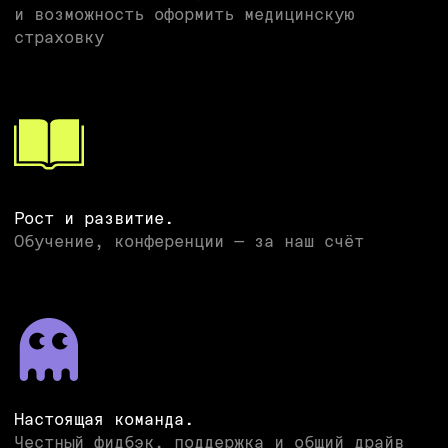
Отправить
privacy policy
youtube
[up]
privacy notice
linkedin
cookie policy
telegram
instagram
github