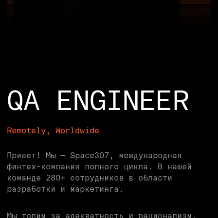
QA ENGINEER
Remotely, Worldwide
Привет! Мы — Space307, международная
финтех-компания полного цикла. В нашей
команде 280+ сотрудников в области
разработки и маркетинга.
Мы топим за адекватность и рационализм,
работаем в кросс-функциональных
продуктовых командах, любим совместные
тусовки и не любим бюрократию.
ЧЕМ
ПРЕДСТОИТ
ЗАНИМАТЬСЯ