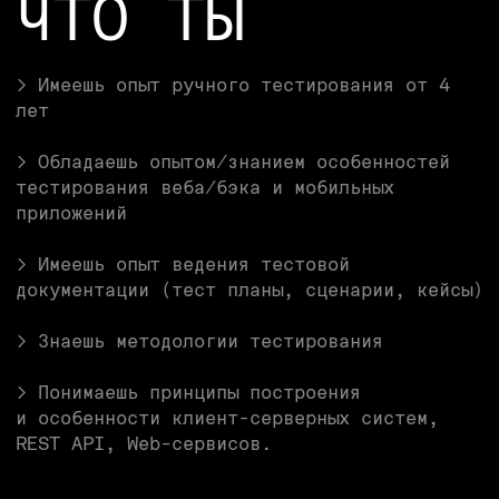
SPACE307 —
ЭТО
Удалёнка без границ.
Работай откуда угодно, начинай день, когда
удобно — до 12:00 (GMT+3)
Много движа.
Мастер-классы, тимбилдинги, тусовки,