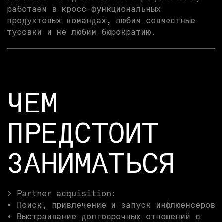
> Partner acquisition:
• Поиск, привлечение и запуск инфлюенсеров
• Выстраивание долгосрочных отношений с
ключевыми партнерами
• Развитие партнерств с trading, investing
и fintech инфлюенсерами
> Affiliate program development:
• Создание структуры партнерской программы
• Разработка мотивационных моделей (CPA /
Revenue Share / Hybrid)
• Определение требований к affiliate-
инфраструктуре и трекингу
• Построение прозрачной экономики
партнерского канала
> Growth & scaling:
• Развитие глобальной сети партнеров
• Поиск новых источников трафика
• Масштабирование лучших партнеров через
эксклюзивные условия
> Strategy & market positioning:
• Анализ партнерских программ конкурентов
• Поиск новых точек роста
• Формирование позиционирования Doto на