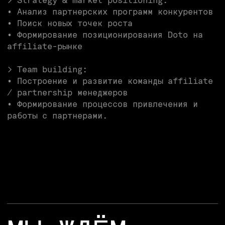
> Глубоко понимаешь affiliate-экономику и
performance-маркетинг
> Имеешь опыт работы с CPA, Revenue Share
и hybrid моделями
> Понимаешь affiliate-экосистему: медиа,
инфлюенсеры, коммьюнити, арбитражные
команды
> Обладаешь сильными переговорными и
коммуникационными навыками
> Имеешь опыт построения партнерских
каналов с нуля
> Способен(-на) мыслить стратегически и
при этом действовать руками
> Владеешь английским языком на свободном
уровне.