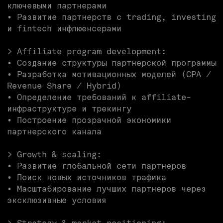
affiliate-рынке
> Team building:
• Построение и развитие команды affiliate
/ partnership менеджеров
• Формирование процессов привлечения и
работы с партнерами.
МЫ ЖДЁМ,
ЧТО ТЫ
> Имеешь 5+ лет опыта в influence
marketing / partnership / business
development
> Имеешь сильный опыт в Fintech, Crypto,
Forex, Trading или iGaming