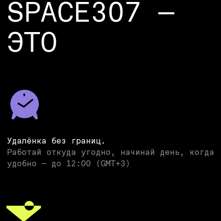
Настоящая команда.
Честный фидбэк, поддержка и общий драйв
Иностранные языки и хобби для
души.
Прокачивай навыки и занимайся любимым
делом
СТАНЬ ОДНИМ
ИЗ НАС