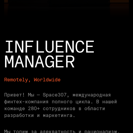
MANAGER
Remotely, Worldwide
Привет! Мы — Space307, международная
финтех-компания полного цикла. В нашей
команде 280+ сотрудников в области
разработки и маркетинга.
Мы топим за адекватность и рационализм,
работаем в кросс-функциональных
продуктовых командах, любим совместные
тусовки и не любим бюрократию.
ЧЕМ
ПРЕДСТОИТ
ЗАНИМАТЬСЯ