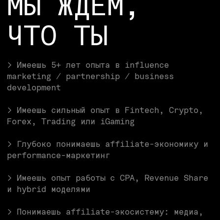
SPACE307 —
ЭТО
Удалёнка без границ.
Работай откуда угодно, начинай день, когда
удобно — до 12:00 (GMT+3)
Много движа.
Мастер-классы, тимбилдинги, тусовки,
корпоративы — выбирай, что по душе