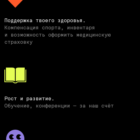
privacy policy
youtube
[up]
privacy notice
linkedin
cookie policy
telegram
instagram
github